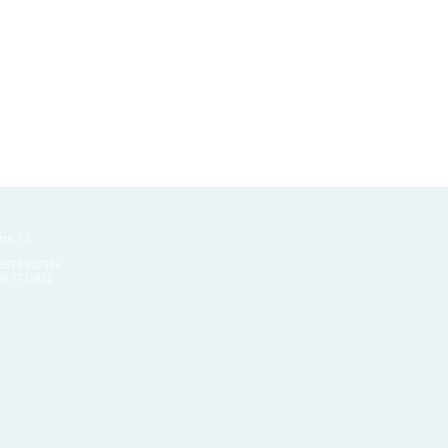
tta, 12
) 0574 607586
380 1721832