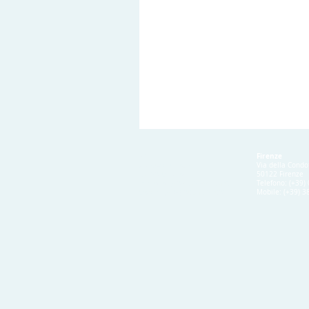
Firenze
Milano
Via della Condo
Via Bocchetto, 6
50122 Firenze
20123 Milano
Telefono: (+39
Telefono: (+39) 02 99770180
Mobile: (+39) 
Mobile: (+39) 380 1721832